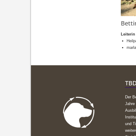
Betti
Leiteri
Heil
m
arl
TBD
Der B
Jahre
Ausbi
Instit
und T
weite