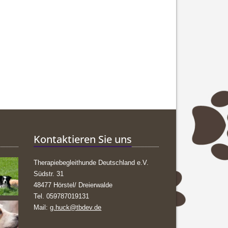
Kontaktieren Sie uns
Therapiebegleithunde Deutschland e.V.
Südstr. 31
48477 Hörstel/ Dreierwalde
Tel. 059787019131
Mail:
g.huck@tbdev.de