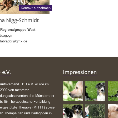
Kontakt aufnehmen
na Nigg-Schmidt
n Regionalgruppe West
pädagogin
alabrador@gmx.de
 e.V.
Impressionen
erufsverband TBD e.V. wurde im
 2002 von mehreren
ldungsabsolventen des Münsteraner
uts für Therapeutische Fortbildung
iergestützte Therapie (MITTT) sowie
ren Therapeuten und Pädagogen in