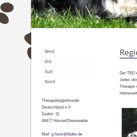
Regi
West
Ost
Süd
Der TBD e
Jedes des
Nord
Therapie 
Interesie
Therapiebegleithunde
Deutschland e.V.
Südstr. 31
48477 Hörstel/Dreierwalde
Mail:
g.huck@tbdev.de