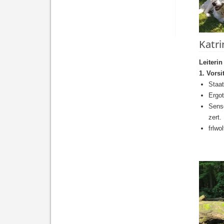
Katri
Leiteri
1. Vorsi
Staat
Ergot
Senso
zert
frlw