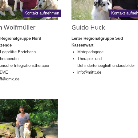
Kontakt aufnehmen
Kontakt aufne
n Wolfmüller
Guido Huck
n Regionalgruppe Nord
Leiter Regionalgruppe Süd
tzende
Kassenwart
l.geprüfte Erzieherin
Motopädagoge
herapeutin
Therapie- und
rische Integrationstherapie
Behindertenbegleithundausbilder
. DVE
info@mittt.de
olff@gmx.de