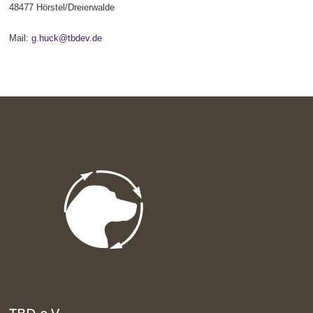
48477 Hörstel/Dreierwalde
Mail:
g.huck@tbdev.de